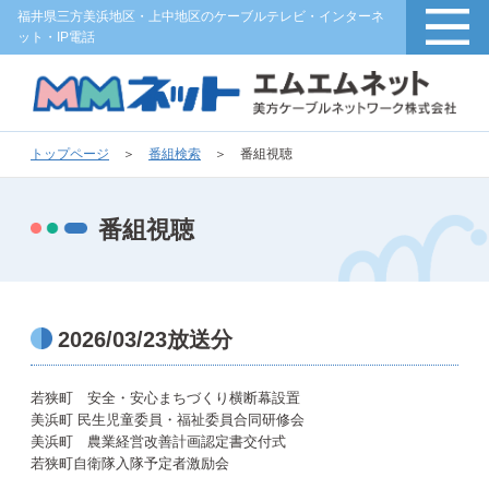
福井県三方美浜地区・上中地区のケーブルテレビ・インターネ
ット・IP電話
トップページ
＞
番組検索
＞
番組視聴
番組視聴
2026/03/23放送分
若狭町 安全・安心まちづくり横断幕設置
美浜町 民生児童委員・福祉委員合同研修会
美浜町 農業経営改善計画認定書交付式
若狭町自衛隊入隊予定者激励会